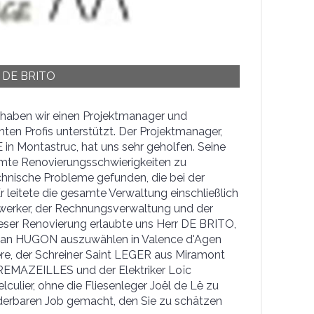
e DE BRITO
 haben wir einen Projektmanager und
en Profis unterstützt. Der Projektmanager,
in Montastruc, hat uns sehr geholfen. Seine
mmte Renovierungsschwierigkeiten zu
chnische Probleme gefunden, die bei der
 leitete die gesamte Verwaltung einschließlich
erker, der Rechnungsverwaltung und der
ieser Renovierung erlaubte uns Herr DE BRITO,
orian HUGON auszuwählen in Valence d'Agen
e, der Schreiner Saint LEGER aus Miramont
REMAZEILLES und der Elektriker Loïc
lier, ohne die Fliesenleger Joël de Lë zu
derbaren Job gemacht, den Sie zu schätzen