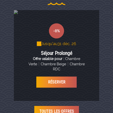
-8%
Jusqu'au
31 déc. 26
Séjour Prolongé
Offre valable pour :
Chambre
|
|
Verte
Chambre Beige
Chambre
RDC
RÉSERVER
TOUTES LES OFFRES