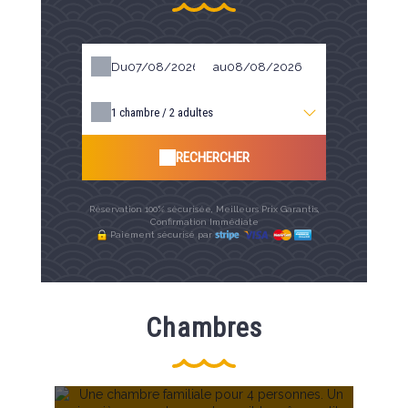
Du
au
1
chambre /
2
adultes
RECHERCHER
Réservation 100% sécurisée, Meilleurs Prix Garantis,
Confirmation Immédiate
Paiement sécurisé par
Chambres