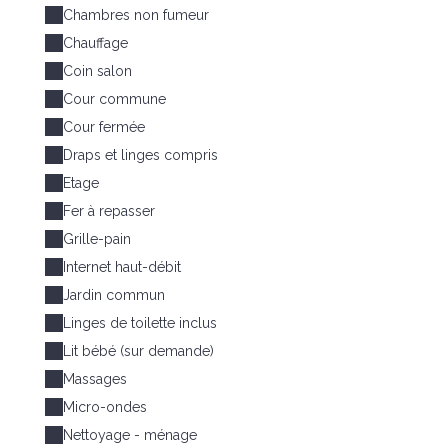
Chambres non fumeur
Chauffage
Coin salon
Cour commune
Cour fermée
Draps et linges compris
Etage
Fer à repasser
Grille-pain
Internet haut-débit
Jardin commun
Linges de toilette inclus
Lit bébé (sur demande)
Massages
Micro-ondes
Nettoyage - ménage