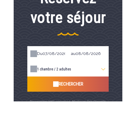
votre séjour
Du
au
1
chambre /
2
adultes
RECHERCHER
Réservation 100% sécurisée, Meilleurs Prix Garantis,
Confirmation Immédiate
Paiement sécurisé par