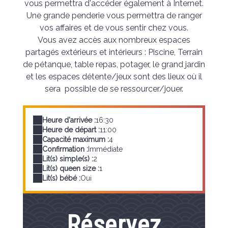
vous permettra d'accéder également à Internet.
Une grande penderie vous permettra de ranger
vos affaires et de vous sentir chez vous.
Vous avez accès aux nombreux espaces
partagés extérieurs et intérieurs : Piscine, Terrain
de pétanque, table repas, potager, le grand jardin
et les espaces détente/jeux sont des lieux où il
sera possible de se ressourcer/jouer.
Heure d'arrivée :
16:30
Heure de départ :
11:00
Capacité maximum :
4
Confirmation :
Immédiate
Lit(s) simple(s) :
2
Lit(s) queen size :
1
Lit(s) bébé :
Oui
Réservez